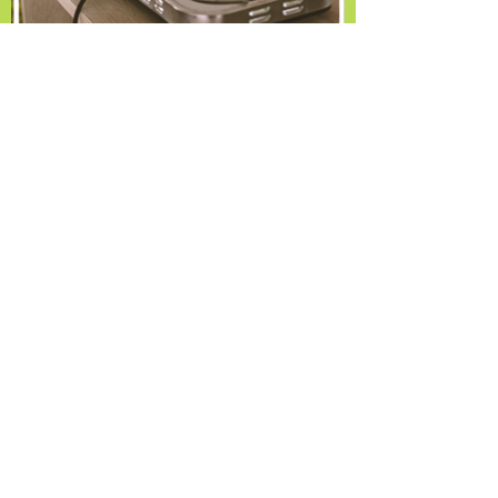
DOMINGO - 10 DE JUNHO - 9h
às 20h
13h30 às 15h -
Agrochef
15h30 -
Workshop de gastronomia
com o Chef José Hugo Celidônio
17h30 -
Apresentação Musical com
Trincado Trio